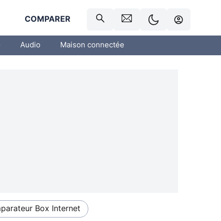
R
COMPARER
o
Audio
Maison connectée
arateur Box Internet