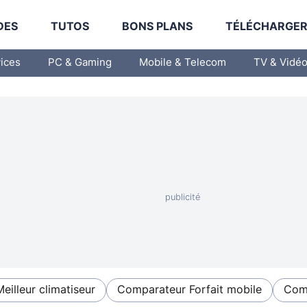
DES
TUTOS
BONS PLANS
TÉLÉCHARGE
vices
PC & Gaming
Mobile & Telecom
TV & Vidé
Meilleur climatiseur
Comparateur Forfait mobile
Comp