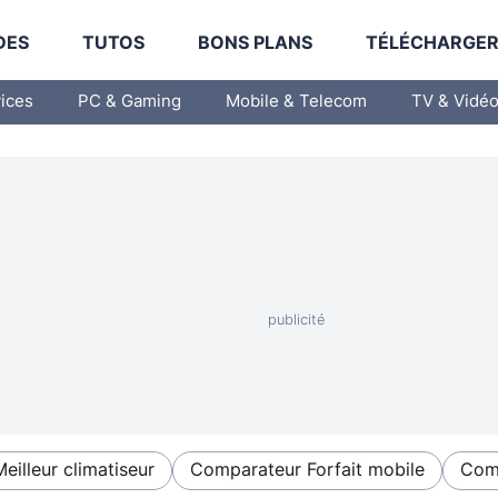
DES
TUTOS
BONS PLANS
TÉLÉCHARGE
vices
PC & Gaming
Mobile & Telecom
TV & Vidé
Meilleur climatiseur
Comparateur Forfait mobile
Comp