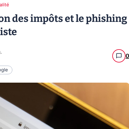
alité
ison des impôts et le phishing
iste
g
.
gle