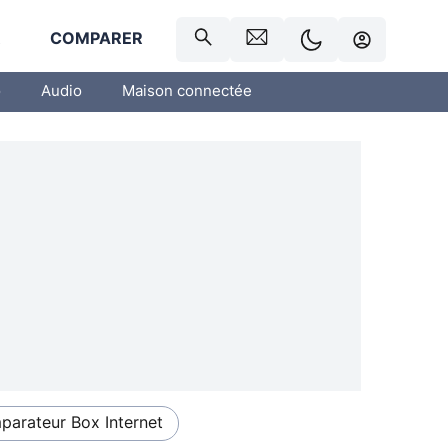
R
COMPARER
o
Audio
Maison connectée
arateur Box Internet