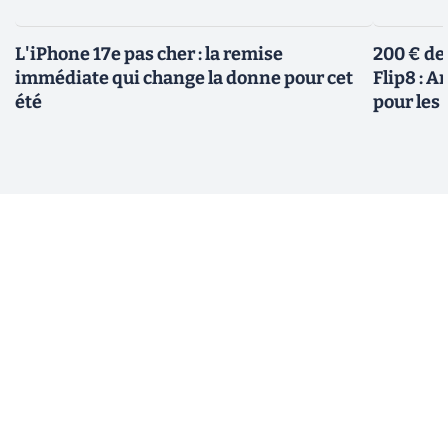
L'iPhone 17e pas cher : la remise
200 € de
immédiate qui change la donne pour cet
Flip8 : 
été
pour le