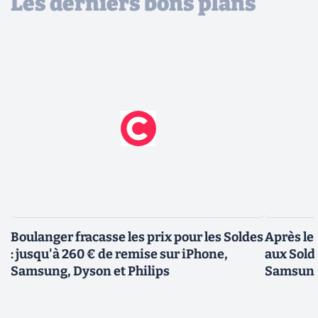
Les derniers bons plans
Boulanger fracasse les prix pour les Soldes
Après le
: jusqu'à 260 € de remise sur iPhone,
aux Sold
Samsung, Dyson et Philips
Samsung,