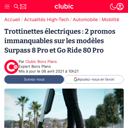
Accueil
Actualités High-Tech
Automobile
Mobilité urb
Trottinettes électriques : 2 promos
immanquables sur les modèles
Surpass 8 Pro et Go Ride 80 Pro
Par
Clubic Bons Plans
Expert Bons Plans
Mis à jour le
08 avril 2021 à 10h21
Suivez-nous
Ajoutez-nous en favori