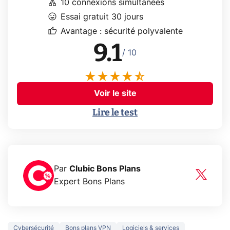
lan
10 connexions simultanées
mood
Essai gratuit 30 jours
thumb_up
Avantage : sécurité polyvalente
9.1
/ 10
Voir le site
Lire le test
Par
Clubic Bons Plans
Expert Bons Plans
Cybersécurité
Bons plans VPN
Logiciels & services