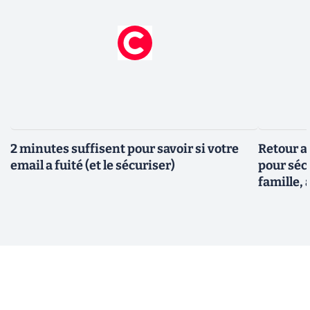
2 minutes suffisent pour savoir si votre
Retour a
email a fuité (et le sécuriser)
pour sécu
famille, 