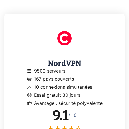
NordVPN
storage
9500 serveurs
language
167 pays couverts
lan
10 connexions simultanées
mood
Essai gratuit 30 jours
thumb_up
Avantage : sécurité polyvalente
9.1
/ 10