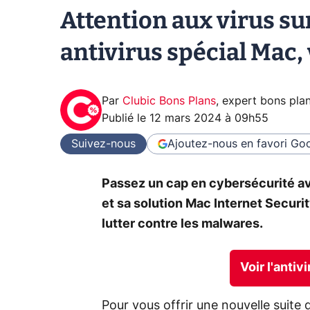
Attention aux virus su
antivirus spécial Mac,
Par
Clubic Bons Plans
,
expert bons pla
Publié le
12 mars 2024 à 09h55
Suivez-nous
Ajoutez-nous en favori
Goo
Passez un cap en cybersécurité av
et sa solution Mac Internet Securi
lutter contre les malwares.
Voir l'antiv
Pour vous offrir une nouvelle suite