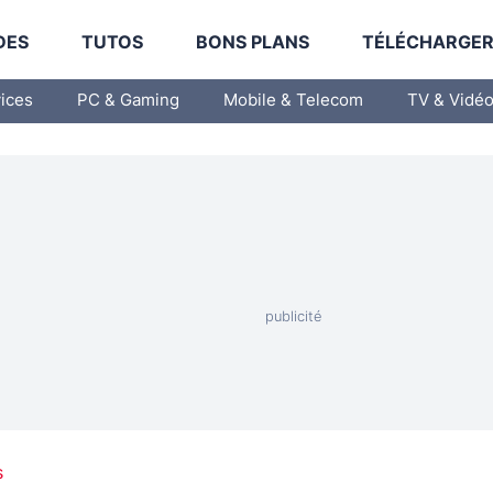
DES
TUTOS
BONS PLANS
TÉLÉCHARGE
vices
PC & Gaming
Mobile & Telecom
TV & Vidé
s