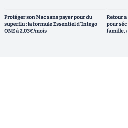
Protéger son Mac sans payer pour du
Retour a
superflu : la formule Essentiel d'Intego
pour sécu
ONE à 2,03€/mois
famille, 