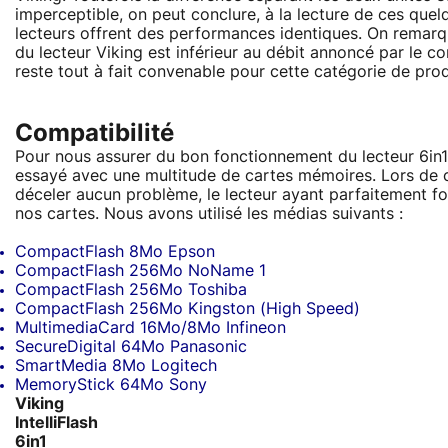
imperceptible, on peut conclure, à la lecture de ces quel
lecteurs offrent des performances identiques. On remarq
du lecteur Viking est inférieur au débit annoncé par le c
reste tout à fait convenable pour cette catégorie de prod
Compatibilité
Pour nous assurer du bon fonctionnement du lecteur 6in1
essayé avec une multitude de cartes mémoires. Lors de 
déceler aucun problème, le lecteur ayant parfaitement f
nos cartes. Nous avons utilisé les médias suivants :
CompactFlash 8Mo Epson
CompactFlash 256Mo NoName 1
CompactFlash 256Mo Toshiba
CompactFlash 256Mo Kingston (High Speed)
MultimediaCard 16Mo/8Mo Infineon
SecureDigital 64Mo Panasonic
SmartMedia 8Mo Logitech
MemoryStick 64Mo Sony
Viking
IntelliFlash
6in1