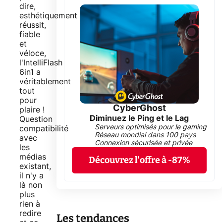
dire,
esthétiquement
réussit,
fiable
et
véloce,
l'IntelliFlash
6in1 a
véritablement
tout
pour
CyberGhost
plaire !
Diminuez le Ping et le Lag
Question
Serveurs optimisés pour le gaming
compatibilité
Réseau mondial dans 100 pays
avec
Connexion sécurisée et privée
les
médias
Découvrez l'offre à -87%
existant,
il n'y a
là non
plus
rien à
redire
Les tendances