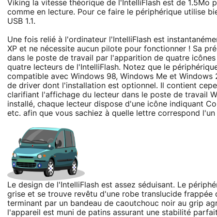
Viking la vitesse théorique de l'IntelliFlash est de 1.5Mo
comme en lecture. Pour ce faire le périphérique utilise bi
USB 1.1.
Une fois relié à l'ordinateur l'IntelliFlash est instantan
XP et ne nécessite aucun pilote pour fonctionner ! Sa pr
dans le poste de travail par l'apparition de quatre icônes
quatre lecteurs de l'IntelliFlash. Notez que le périphériq
compatible avec Windows 98, Windows Me et Windows 20
de driver dont l'installation est optionnel. Il contient 
clarifiant l'affichage du lecteur dans le poste de travail 
installé, chaque lecteur dispose d'une icône indiquant
etc. afin que vous sachiez à quelle lettre correspond l'un d
Le design de l'IntelliFlash est assez séduisant. Le périph
grise et se trouve revêtu d'une robe translucide frappée 
terminant par un bandeau de caoutchouc noir au grip ag
l'appareil est muni de patins assurant une stabilité parfa