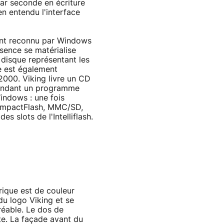
 par seconde en écriture
en entendu l'interface
ément reconnu par Windows
ésence se matérialise
 disque représentant les
ue est également
00. Viking livre un CD
cependant un programme
Windows : une fois
 CompactFlash, MMC/SD,
es slots de l'Intelliflash.
érique est de couleur
du logo Viking et se
réable. Le dos de
ite. La façade avant du