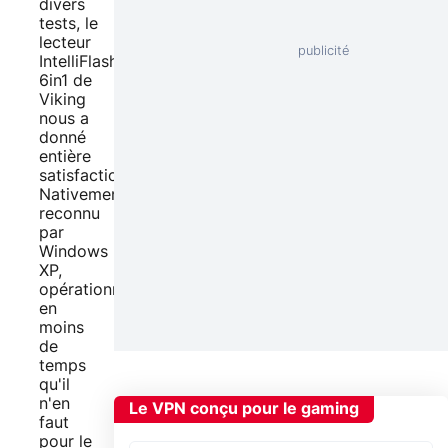
divers
tests, le
lecteur
IntelliFlash
6in1 de
Viking
nous a
donné
entière
satisfaction.
Nativement
reconnu
par
Windows
XP,
opérationnel
en
moins
de
temps
qu'il
n'en
Le VPN conçu pour le gaming
faut
pour le