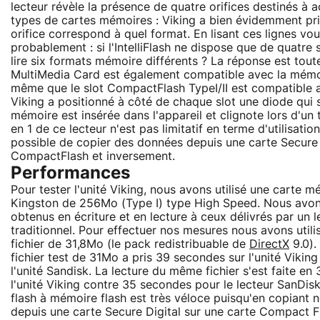
lecteur révèle la présence de quatre orifices destinés à ac
types de cartes mémoires : Viking a bien évidemment pri
orifice correspond à quel format. En lisant ces lignes vo
probablement : si l'IntelliFlash ne dispose que de quatre
lire six formats mémoire différents ? La réponse est toute
MultiMedia Card est également compatible avec la mémo
même que le slot CompactFlash TypeI/II est compatible a
Viking a positionné à côté de chaque slot une diode qui 
mémoire est insérée dans l'appareil et clignote lors d'un 
en 1 de ce lecteur n'est pas limitatif en terme d'utilisation
possible de copier des données depuis une carte Secure 
CompactFlash et inversement.
Performances
Pour tester l'unité Viking, nous avons utilisé une carte
Kingston de 256Mo (Type I) type High Speed. Nous avons
obtenus en écriture et en lecture à ceux délivrés par un
traditionnel. Pour effectuer nos mesures nous avons util
fichier de 31,8Mo (le pack redistribuable de
DirectX
9.0).
fichier test de 31Mo a pris 39 secondes sur l'unité Vikin
l'unité Sandisk. La lecture du même fichier s'est faite e
l'unité Viking contre 35 secondes pour le lecteur SanDis
flash à mémoire flash est très véloce puisqu'en copiant 
depuis une carte Secure Digital sur une carte Compact Fl