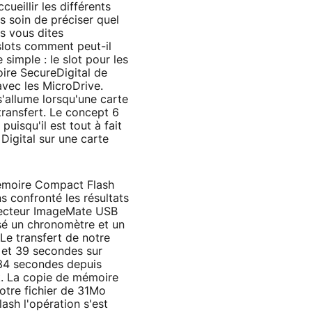
cueillir les différents
s soin de préciser quel
us vous dites
 slots comment peut-il
 simple : le slot pour les
ire SecureDigital de
vec les MicroDrive.
s'allume lorsqu'une carte
transfert. Le concept 6
 puisqu'il est tout à fait
Digital sur une carte
 mémoire Compact Flash
 confronté les résultats
 lecteur ImageMate USB
isé un chronomètre et un
 Le transfert de notre
g et 39 secondes sur
n 34 secondes depuis
k. La copie de mémoire
notre fichier de 31Mo
ash l'opération s'est