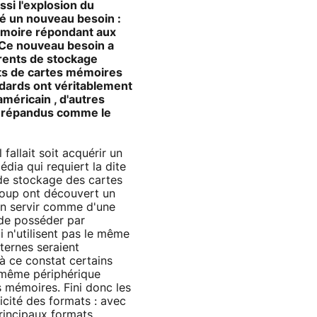
ssi l'explosion du
é un nouveau besoin :
émoire répondant aux
é. Ce nouveau besoin a
rrents de stockage
nts de cartes mémoires
ndards ont véritablement
méricain , d'autres
z répandus comme le
fallait soit acquérir un
édia qui requiert la dite
de stockage des cartes
coup ont découvert un
en servir comme d'une
t de posséder par
 n'utilisent pas le même
ternes seraient
 à ce constat certains
t même périphérique
s mémoires. Fini donc les
icité des formats : avec
principaux formats