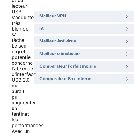
et ce
lecteur
USB
Meilleur VPN
s'acquitte
très
IA
bien de
sa
tâche.
Meilleur Antivirus
Le seul
regret
Meilleur climatiseur
potentiel
concerne
Comparateur Forfait mobile
l'absence
d'interface
Comparateur Box Internet
USB 2.0
qui
aurait
pu
augmenter
un
tantinet
les
performances.
Avec un