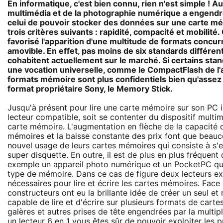
En informatique, c'est bien connu, rien n'est simple ! Au
multimédia et de la photographie numérique a engendr
celui de pouvoir stocker des données sur une carte m
trois critères suivants : rapidité, compacité et mobilit
favorisé l'apparition d'une multitude de formats concu
amovible. En effet, pas moins de six standards différe
cohabitent actuellement sur le marché. Si certains sta
une vocation universelle, comme le CompactFlash de l'a
formats mémoire sont plus confidentiels bien qu'asse
format propriétaire Sony, le Memory Stick.
Jusqu'à présent pour lire une carte mémoire sur son PC il 
lecteur compatible, soit se contenter du dispositif multim
carte mémoire. L'augmentation en flèche de la capacité 
mémoires et la baisse constante des prix font que beau
nouvel usage de leurs cartes mémoires qui consiste à s'
super disquette. En outre, il est de plus en plus fréquen
exemple un appareil photo numérique et un PocketPC qui
type de mémoire. Dans ce cas de figure deux lecteurs ex
nécessaires pour lire et écrire les cartes mémoires. Face
constructeurs ont eu la brillante idée de créer un seul e
capable de lire et d'écrire sur plusieurs formats de carte
galères et autres prises de tête engendrées par la multipl
un lecteur 6 en 1 vous êtes sûr de pouvoir exploiter les 