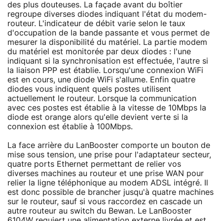
des plus douteuses. La façade avant du boîtier
regroupe diverses diodes indiquant l'état du modem-
routeur. L'indicateur de débit varie selon le taux
d'occupation de la bande passante et vous permet de
mesurer la disponibilité du matériel. La partie modem
du matériel est monitorée par deux diodes : l'une
indiquant si la synchronisation est effectuée, l'autre si
la liaison PPP est établie. Lorsqu'une connexion WiFi
est en cours, une diode WiFi s'allume. Enfin quatre
diodes vous indiquent quels postes utilisent
actuellement le routeur. Lorsque la communication
avec ces postes est établie à la vitesse de 10Mbps la
diode est orange alors qu'elle devient verte si la
connexion est établie à 100Mbps.
La face arrière du LanBooster comporte un bouton de
mise sous tension, une prise pour l'adaptateur secteur,
quatre ports Ethernet permettant de relier vos
diverses machines au routeur et une prise WAN pour
relier la ligne téléphonique au modem ADSL intégré. Il
est donc possible de brancher jusqu'à quatre machines
sur le routeur, sauf si vous raccordez en cascade un
autre routeur au switch du Bewan. Le LanBooster
6104W requiert une alimentation externe livrée et est