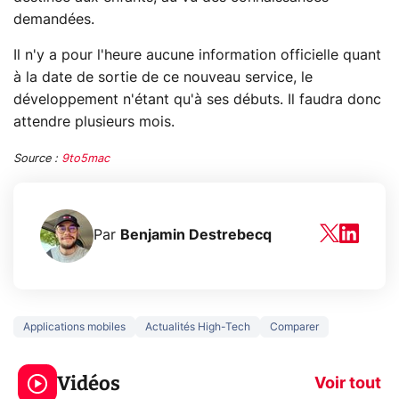
demandées.
Il n'y a pour l'heure aucune information officielle quant
à la date de sortie de ce nouveau service, le
développement n'étant qu'à ses débuts. Il faudra donc
attendre plusieurs mois.
Source :
9to5mac
Par
Benjamin Destrebecq
Applications mobiles
Actualités High-Tech
Comparer
3 écrans en 1 pour
5 générations
319€ ? Voici L'AOC
jeux dans la
Vidéos
CQ32G4ZA !
prochaine Xbo
Voir tout