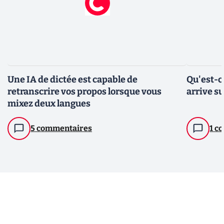
Une IA de dictée est capable de
Qu'est-ce
retranscrire vos propos lorsque vous
arrive su
mixez deux langues
5 commentaires
1 c