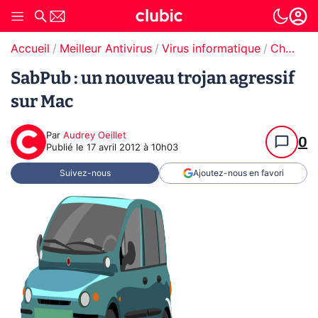
Accueil
Meilleur Antivirus
Virus informatique
Cheval de Troie (Trojan)
SabPub : un nouveau trojan agressif
sur Mac
Par
Audrey Oeillet
0
Publié le
17 avril 2012 à 10h03
Suivez-nous
Ajoutez-nous en favori