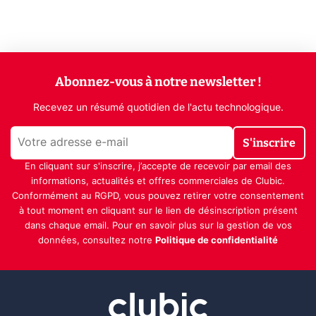
Abonnez-vous à notre newsletter !
Recevez un résumé quotidien de l'actu technologique.
S'inscrire
En cliquant sur s'inscrire, j’accepte de recevoir par email des
informations, actualités et offres commerciales de Clubic.
Conformément au RGPD, vous pouvez retirer votre consentement
à tout moment en cliquant sur le lien de désinscription présent
dans chaque email. Pour en savoir plus sur la gestion de vos
données, consultez notre
Politique de confidentialité