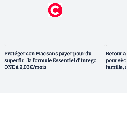
Protéger son Mac sans payer pour du
Retour a
superflu : la formule Essentiel d'Intego
pour sécu
ONE à 2,03€/mois
famille, 