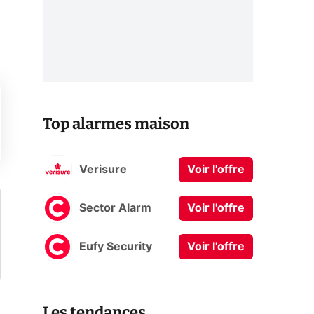
Top alarmes maison
Verisure
Voir l'offre
Sector Alarm
Voir l'offre
Eufy Security
Voir l'offre
Les tendances