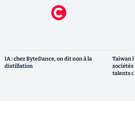
IA : chez ByteDance, on dit non à la
Taiwan l
distillation
sociétés
talents d