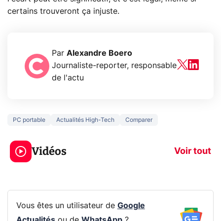
certains trouveront ça injuste.
Par
Alexandre Boero
Journaliste-reporter, responsable
de l'actu
PC portable
Actualités High-Tech
Comparer
3 écrans en 1 pour
5 générations
319€ ? Voici L'AOC
jeux dans la
Vidéos
CQ32G4ZA !
prochaine Xbo
Voir tout
Vous êtes un utilisateur de
Google
Actualités
ou de
WhatsApp
?