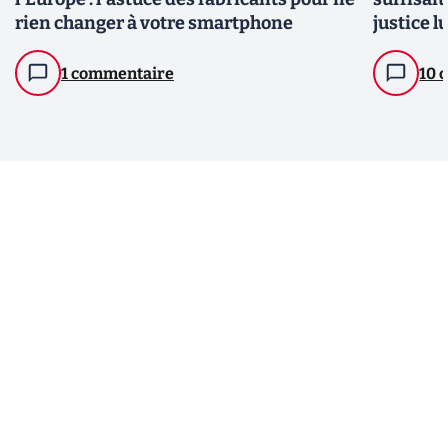
rien changer à votre smartphone
justice l
1 commentaire
10 