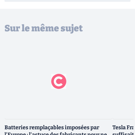
Sur le même sujet
Batteries remplaçables imposées par
Tesla Fr
l'Europe : l'astuce des fabricants pour ne
suffisait