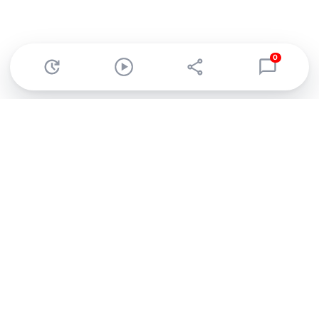
0
Abonnez-vous à notre newsletter !
Recevez un résumé quotidien de l'actu technologique.
S'inscrire
En cliquant sur s'inscrire, j’accepte de recevoir par email des
informations, actualités et offres commerciales de Clubic.
Conformément au RGPD, vous pouvez retirer votre consentement
à tout moment en cliquant sur le lien de désinscription présent
dans chaque email. Pour en savoir plus sur la gestion de vos