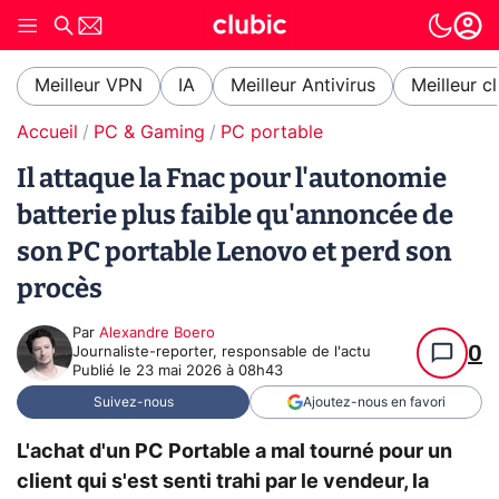
Meilleur VPN
IA
Meilleur Antivirus
Meilleur c
Accueil
PC & Gaming
PC portable
Il attaque la Fnac pour l'autonomie
batterie plus faible qu'annoncée de
son PC portable Lenovo et perd son
procès
Par
Alexandre Boero
0
Journaliste-reporter, responsable de l'actu
Publié le
23 mai 2026 à 08h43
Suivez-nous
Ajoutez-nous en favori
L'achat d'un PC Portable a mal tourné pour un
client qui s'est senti trahi par le vendeur, la