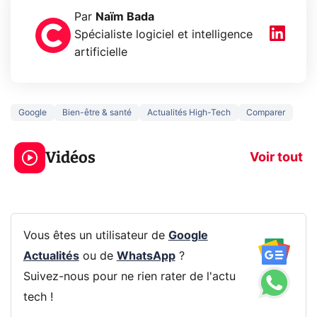
Par
Naïm Bada
Spécialiste logiciel et intelligence
artificielle
Google
Bien-être & santé
Actualités High-Tech
Comparer
5 générations de
Ce que vous n
jeux dans la
savez sur la
Vidéos
prochaine Xbox !
navigation pri
Voir tout
Vous êtes un utilisateur de
Google
Actualités
ou de
WhatsApp
?
Suivez-nous pour ne rien rater de l'actu
tech !