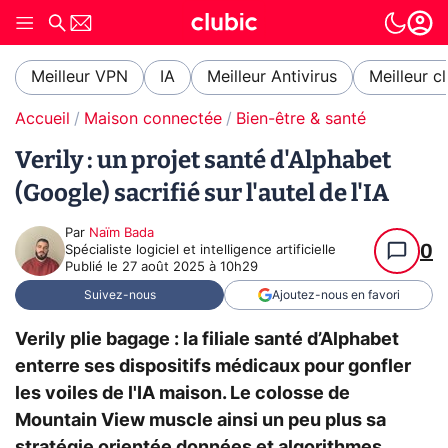
Meilleur VPN
IA
Meilleur Antivirus
Meilleur c
Accueil
Maison connectée
Bien-être & santé
Verily : un projet santé d'Alphabet
(Google) sacrifié sur l'autel de l'IA
Par
Naïm Bada
0
Spécialiste logiciel et intelligence artificielle
Publié le
27 août 2025 à 10h29
Suivez-nous
Ajoutez-nous en favori
Verily plie bagage : la filiale santé d’Alphabet
enterre ses dispositifs médicaux pour gonfler
les voiles de l'IA maison. Le colosse de
Mountain View muscle ainsi un peu plus sa
stratégie orientée données et algorithmes,