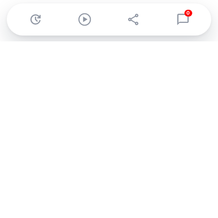
0
Abonnez-vous à notre newsletter !
Recevez un résumé quotidien de l'actu technologique.
S'inscrire
En cliquant sur s'inscrire, j’accepte de recevoir par email des
informations, actualités et offres commerciales de Clubic.
Conformément au RGPD, vous pouvez retirer votre consentement
à tout moment en cliquant sur le lien de désinscription présent
dans chaque email. Pour en savoir plus sur la gestion de vos
données, consultez notre
Politique de confidentialité