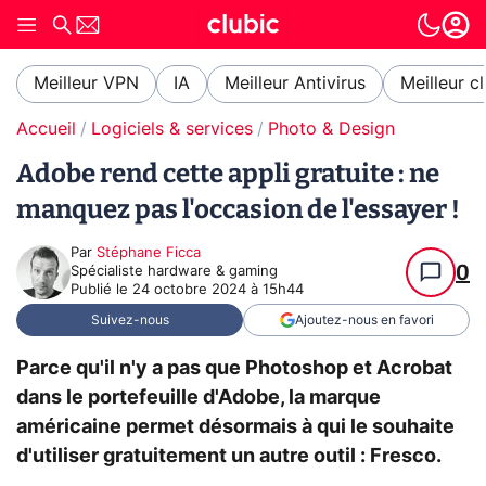
Meilleur VPN
IA
Meilleur Antivirus
Meilleur c
Accueil
Logiciels & services
Photo & Design
Adobe rend cette appli gratuite : ne
manquez pas l'occasion de l'essayer !
Par
Stéphane Ficca
0
Spécialiste hardware & gaming
Publié le
24 octobre 2024 à 15h44
Suivez-nous
Ajoutez-nous en favori
Parce qu'il n'y a pas que Photoshop et Acrobat
dans le portefeuille d'Adobe, la marque
américaine permet désormais à qui le souhaite
d'utiliser gratuitement un autre outil : Fresco.