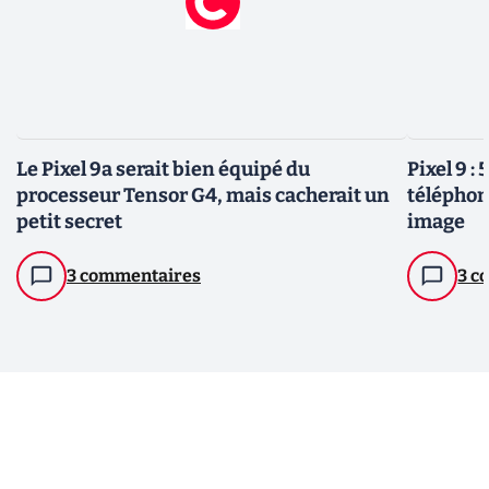
Le Pixel 9a serait bien équipé du
Pixel 9 :
processeur Tensor G4, mais cacherait un
téléphon
petit secret
image
3 commentaires
3 c