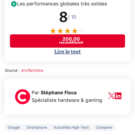
Les performances globales très solides
8
/ 10
200,00
reconditionné
Lire le test
Source :
ArsTechnica
Par
Stéphane Ficca
Spécialiste hardware & gaming
Google
Smartphone
Actualités High-Tech
Comparer
5 générations de
Ce que vous n