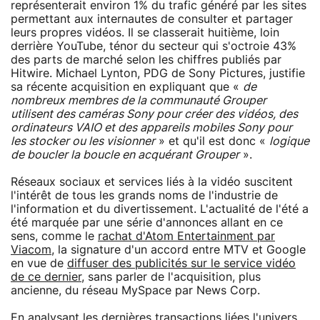
représenterait environ 1% du trafic généré par les sites
permettant aux internautes de consulter et partager
leurs propres vidéos. Il se classerait huitième, loin
derrière YouTube, ténor du secteur qui s'octroie 43%
des parts de marché selon les chiffres publiés par
Hitwire. Michael Lynton, PDG de Sony Pictures, justifie
sa récente acquisition en expliquant que «
de
nombreux membres de la communauté Grouper
utilisent des caméras Sony pour créer des vidéos, des
ordinateurs VAIO et des appareils mobiles Sony pour
les stocker ou les visionner
» et qu'il est donc «
logique
de boucler la boucle en acquérant Grouper
».
Réseaux sociaux et services liés à la vidéo suscitent
l'intérêt de tous les grands noms de l'industrie de
l'information et du divertissement. L'actualité de l'été a
été marquée par une série d'annonces allant en ce
sens, comme le
rachat d'Atom Entertainment par
Viacom
, la signature d'un accord entre MTV et Google
en vue de
diffuser des publicités sur le service vidéo
de ce dernier
, sans parler de l'acquisition, plus
ancienne, du réseau MySpace par News Corp.
En analysant les dernières transactions liées l'univers