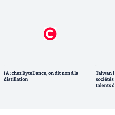
IA : chez ByteDance, on dit non à la
Taiwan l
distillation
sociétés
talents d