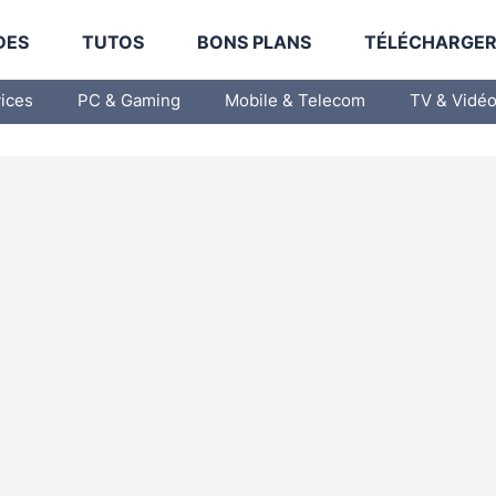
DES
TUTOS
BONS PLANS
TÉLÉCHARGE
vices
PC & Gaming
Mobile & Telecom
TV & Vidé