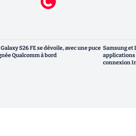
 Galaxy S26 FE se dévoile, avec une puce
Samsung et L
gnée Qualcomm à bord
applications 
connexion In