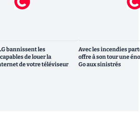
G bannissent les
Avec les incendies part
capables de louer la
offre à son tour une é
ternet de votre téléviseur
Go aux sinistrés