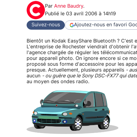
Par
Anne Baudry
.
Publié le
03 avril 2006 à 14h19
Suivez-nous
Ajoutez-nous en favori
Goo
Bientôt un Kodak EasyShare Bluetooth ? C'est e
L'entreprise de Rochester viendrait d'obtenir l
l'agence chargée de réguler les télécommunicat
pour appareil photo. On ignore encore si ce mod
proposé sous forme d'accessoire pour les apparei
presque. Actuellement, plusieurs appareils
- au
aucun
- ou guère que le Sony DSC-FX77 qui dat
au moyen des ondes radio.