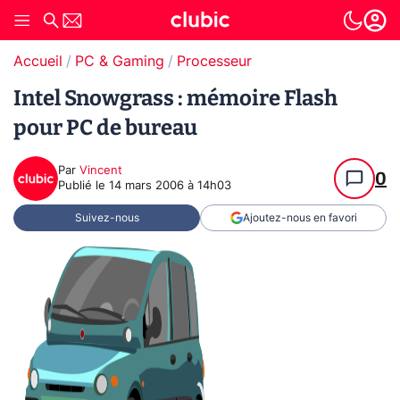
Accueil
PC & Gaming
Processeur
Intel Snowgrass : mémoire Flash
pour PC de bureau
Par
Vincent
0
Publié le
14 mars 2006 à 14h03
Suivez-nous
Ajoutez-nous en favori