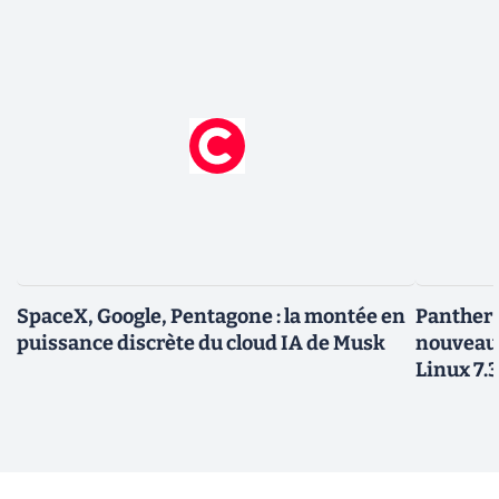
SpaceX, Google, Pentagone : la montée en
Panther L
puissance discrète du cloud IA de Musk
nouveau
Linux 7.