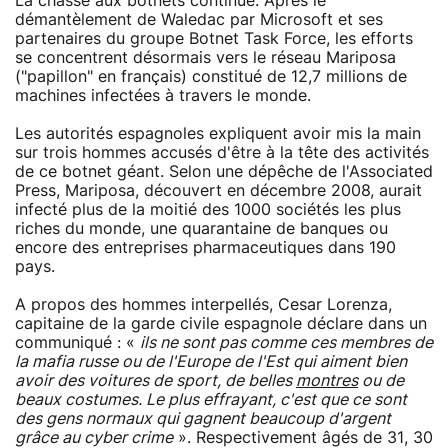
La chasse aux botnets continue. Après le
démantèlement de Waledac par Microsoft et ses
partenaires du groupe Botnet Task Force, les efforts
se concentrent désormais vers le réseau Mariposa
("papillon" en français) constitué de 12,7 millions de
machines infectées à travers le monde.
Les autorités espagnoles expliquent avoir mis la main
sur trois hommes accusés d'être à la tête des activités
de ce botnet géant. Selon une dépêche de l'Associated
Press, Mariposa, découvert en décembre 2008, aurait
infecté plus de la moitié des 1000 sociétés les plus
riches du monde, une quarantaine de banques ou
encore des entreprises pharmaceutiques dans 190
pays.
A propos des hommes interpellés, Cesar Lorenza,
capitaine de la garde civile espagnole déclare dans un
communiqué : «
ils ne sont pas comme ces membres de
la mafia russe ou de l'Europe de l'Est qui aiment bien
avoir des voitures de sport, de belles
montres
ou de
beaux costumes. Le plus effrayant, c'est que ce sont
des gens normaux qui gagnent beaucoup d'argent
grâce au cyber crime
». Respectivement âgés de 31, 30