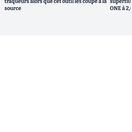
traqueurs alors que cet outil les coupe à la
superflu 
source
ONE à 2,