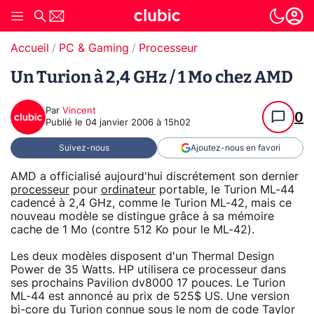
Accueil
PC & Gaming
Processeur
Un Turion à 2,4 GHz / 1 Mo chez AMD
Par
Vincent
0
Publié le
04 janvier 2006 à 15h02
Suivez-nous
Ajoutez-nous en favori
AMD a officialisé aujourd'hui discrétement son dernier
processeur
pour
ordinateur
portable, le Turion ML-44
cadencé à 2,4 GHz, comme le Turion ML-42, mais ce
nouveau modèle se distingue grâce à sa mémoire
cache de 1 Mo (contre 512 Ko pour le ML-42).
Les deux modèles disposent d'un Thermal Design
Power de 35 Watts. HP utilisera ce processeur dans
ses prochains Pavilion dv8000 17 pouces. Le Turion
ML-44 est annoncé au prix de 525$ US. Une version
bi-core du Turion connue sous le nom de code Taylor