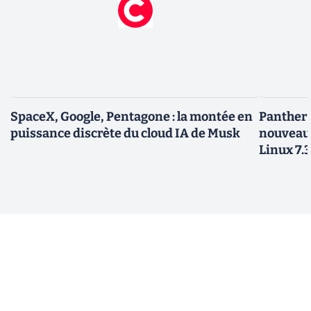
SpaceX, Google, Pentagone : la montée en
Panther L
puissance discrète du cloud IA de Musk
nouveau
Linux 7.