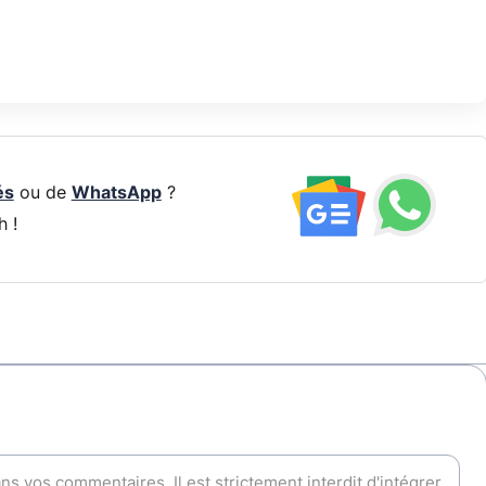
és
ou de
WhatsApp
?
h !