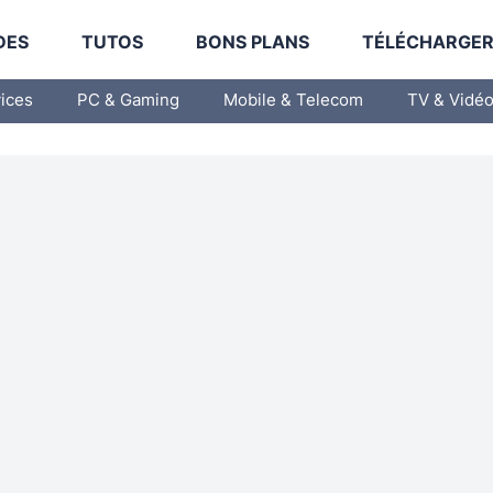
DES
TUTOS
BONS PLANS
TÉLÉCHARGE
vices
PC & Gaming
Mobile & Telecom
TV & Vidé