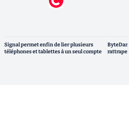
Signal permet enfin de lier plusieurs
ByteDanc
téléphones et tablettes à un seul compte
rattrape