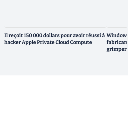
Il reçoit 150 000 dollars pour avoir réussi à
Windows 
hacker Apple Private Cloud Compute
fabricant
grimper