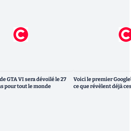
de GTA VI sera dévoilé le 27
Voici le premier Googl
as pour tout le monde
ce que révèlent déjà c