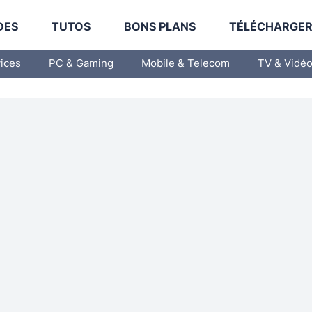
DES
TUTOS
BONS PLANS
TÉLÉCHARGE
vices
PC & Gaming
Mobile & Telecom
TV & Vidé