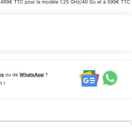
e à 499€ TTC pour le modèle 1.25 GHz/40 Go et à 599€ TTC
és
ou de
WhatsApp
?
h !