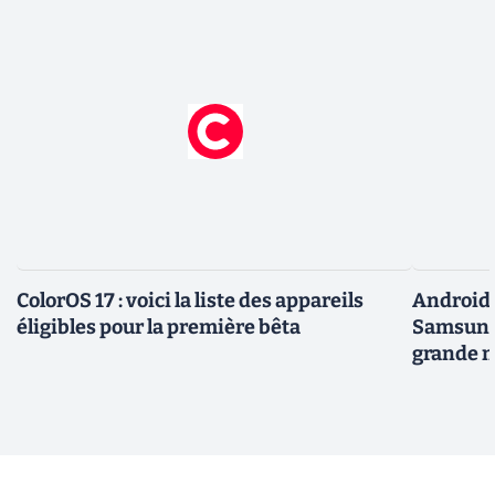
ColorOS 17 : voici la liste des appareils
Android 
éligibles pour la première bêta
Samsung 
grande m