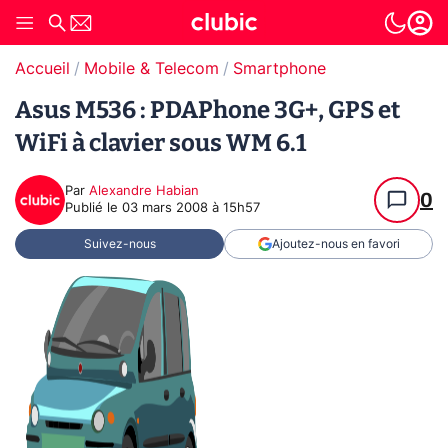
Accueil
Mobile & Telecom
Smartphone
Asus M536 : PDAPhone 3G+, GPS et
WiFi à clavier sous WM 6.1
Par
Alexandre Habian
0
Publié le
03 mars 2008 à 15h57
Suivez-nous
Ajoutez-nous en favori