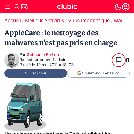
Accueil
Meilleur Antivirus
Virus informatique
Malware / Ransomware
AppleCare : le nettoyage des
malwares n'est pas pris en charge
Par
Guillaume Belfiore
0
Rédacteur en chef adjoint
Publié le
19 mai 2011 à 18h03
Suivez-nous
Ajoutez-nous en favori
Un malware circulant sur la Toile et ciblant les