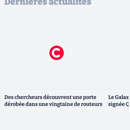
Dernières actualités
Des chercheurs découvrent une porte
Le Galax
dérobée dans une vingtaine de routeurs
signée 