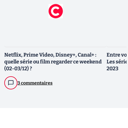
Netflix, Prime Video, Disney+, Canal+ :
Entre vo
quelle série ou film regarder ce weekend
Les séri
(02-03/12) ?
2023
3 commentaires