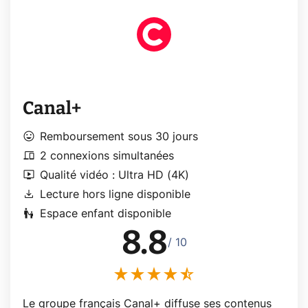
Canal+
mood
Remboursement sous 30 jours
devices
2 connexions simultanées
live_tv
Qualité vidéo : Ultra HD (4K)
download
Lecture hors ligne disponible
escalator_warning
Espace enfant disponible
8.8
/ 10
Le groupe français Canal+ diffuse ses contenus