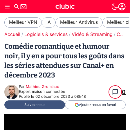
Meilleur VPN
IA
Meilleur Antivirus
Meilleur c
Accueil
Logiciels & services
Vidéo & Streaming
Canal+
Comédie romantique et humour
noir, il y en a pour tous les goûts dans
les séries attendues sur Canal+ en
décembre 2023
Par
Mathieu Grumiaux
0
Expert maison connectée
Publié le
02 décembre 2023 à 08h48
Suivez-nous
Ajoutez-nous en favori