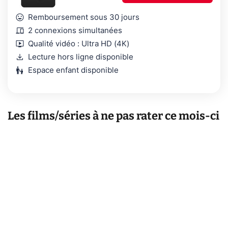
mood
Remboursement sous 30 jours
devices
2 connexions simultanées
live_tv
Qualité vidéo : Ultra HD (4K)
download
Lecture hors ligne disponible
escalator_warning
Espace enfant disponible
Les films/séries à ne pas rater ce mois-ci