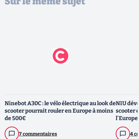
Sur le même sujet
Ninebot A30C : le vélo électrique au look de
NIU dévo
scooter pourrait rouler en Europe à moins
scooter 
de 500€
l'Europe
7 commentaires
4 c