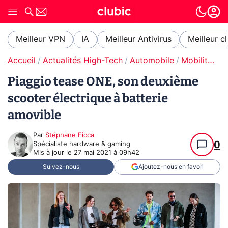
Meilleur VPN
IA
Meilleur Antivirus
Meilleur c
Accueil
Actualités High-Tech
Automobile
Mobilité urbaine électrique
Piaggio tease ONE, son deuxième
scooter électrique à batterie
amovible
Par
Stéphane Ficca
0
Spécialiste hardware & gaming
Mis à jour le
27 mai 2021 à 09h42
Suivez-nous
Ajoutez-nous en favori