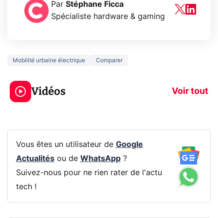
Par
Stéphane Ficca
Spécialiste hardware & gaming
Mobilité urbaine électrique
Comparer
5 générations de
Ce que vous n
jeux dans la
savez sur la
Vidéos
prochaine Xbox !
navigation pri
Voir tout
Vous êtes un utilisateur de
Google
Actualités
ou de
WhatsApp
?
Suivez-nous pour ne rien rater de l'actu
tech !