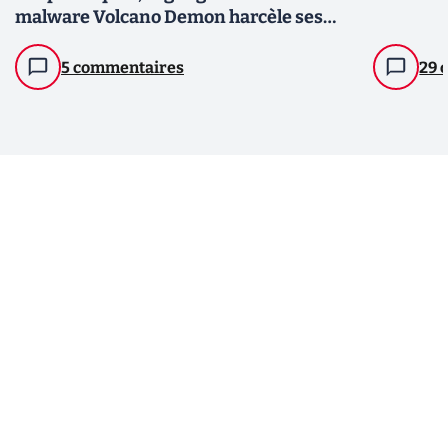
malware Volcano Demon harcèle ses
victimes jusqu'à ce qu'elles paient
5 commentaires
29 