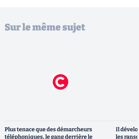
Sur le même sujet
Plus tenace que des démarcheurs
Il dévelo
téléphoniques, le gang derrière le
les rans