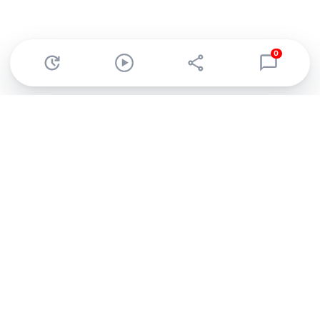
0
Abonnez-vous à notre newsletter !
Recevez un résumé quotidien de l'actu technologique.
S'inscrire
En cliquant sur s'inscrire, j’accepte de recevoir par email des
informations, actualités et offres commerciales de Clubic.
Conformément au RGPD, vous pouvez retirer votre consentement
à tout moment en cliquant sur le lien de désinscription présent
dans chaque email. Pour en savoir plus sur la gestion de vos
données, consultez notre
Politique de confidentialité