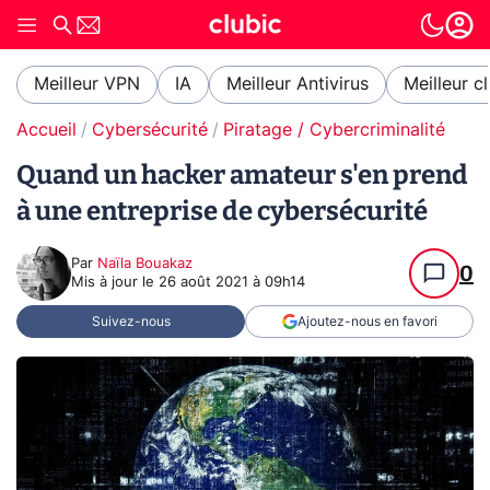
Meilleur VPN
IA
Meilleur Antivirus
Meilleur c
Accueil
Cybersécurité
Piratage / Cybercriminalité
Quand un hacker amateur s'en prend
à une entreprise de cybersécurité
Par
Naïla Bouakaz
0
Mis à jour le
26 août 2021 à 09h14
Suivez-nous
Ajoutez-nous en favori