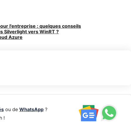
ur l'entreprise : quelques conseils
is Silverlight vers WinRT ?
loud Azure
és
ou de
WhatsApp
?
h !