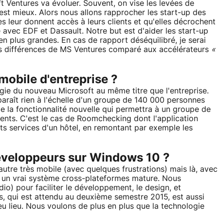
entures va évoluer. Souvent, on vise les levées de
 c'est mieux. Alors nous allons rapprocher les start-up des
 leur donnent accès à leurs clients et qu'elles décrochent
 avec EDF et Dassault. Notre but est d'aider les start-up
en plus grandes. En cas de rapport déséquilibré, je serai
des différences de MS Ventures comparé aux accélérateurs
«
 mobile d'entreprise ?
gie du nouveau Microsoft au même titre que l'entreprise.
araît rien à l'échelle d'un groupe de 140 000 personnes
de la fonctionnalité nouvelle qui permettra à un groupe de
ents. C'est le cas de Roomchecking dont l'application
ts services d'un hôtel, en remontant par exemple les
éveloppeurs sur Windows 10 ?
autre très mobile (avec quelques frustrations) mais là, avec
rs un vrai système cross-plateformes mature. Nous
io) pour faciliter le développement, le design, et
, qui est attendu au deuxième semestre 2015, est aussi
eu lieu. Nous voulons de plus en plus que la technologie