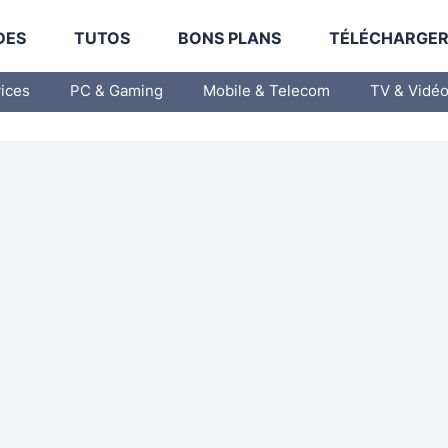
DES
TUTOS
BONS PLANS
TÉLÉCHARGE
vices
PC & Gaming
Mobile & Telecom
TV & Vidé