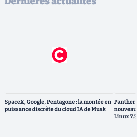
Dernières actualités
SpaceX, Google, Pentagone : la montée en
Panther L
puissance discrète du cloud IA de Musk
nouveau
Linux 7.