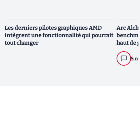
Les derniers pilotes graphiques AMD
Arc Alche
intègrent une fonctionnalité qui pourrait
benchmar
tout changer
haut de 
mire
5 c