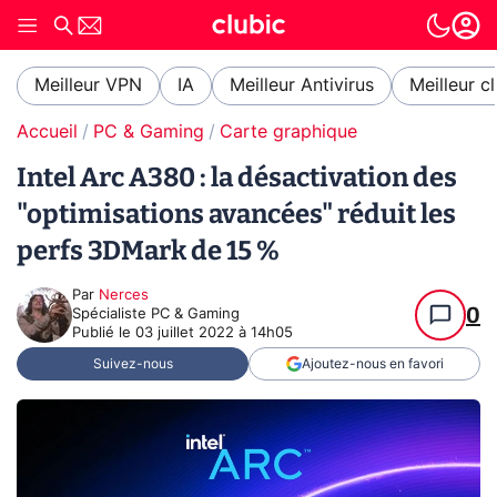
Meilleur VPN
IA
Meilleur Antivirus
Meilleur c
Accueil
PC & Gaming
Carte graphique
Intel Arc A380 : la désactivation des
"optimisations avancées" réduit les
perfs 3DMark de 15 %
Par
Nerces
0
Spécialiste PC & Gaming
Publié le
03 juillet 2022 à 14h05
Suivez-nous
Ajoutez-nous en favori