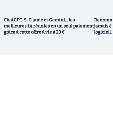
ChatGPT-5, Claude et Gemini... les
Renommer
meilleures IA réunies en un seul paiement
jamais ét
grâce à cette offre à vie à 23 €
logiciel l