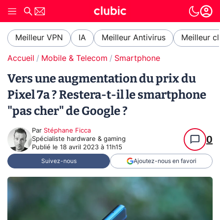
Meilleur VPN
IA
Meilleur Antivirus
Meilleur c
Accueil
Mobile & Telecom
Smartphone
Vers une augmentation du prix du
Pixel 7a ? Restera-t-il le smartphone
"pas cher" de Google ?
Par
Stéphane Ficca
0
Spécialiste hardware & gaming
Publié le
18 avril 2023 à 11h15
Suivez-nous
Ajoutez-nous en favori