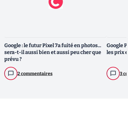
Google : le futur Pixel 7a fuité en photos...
Google Pi
sera-t-il aussi bien et aussi peu cher que
les prix 
prévu ?
2 commentaires
3 c