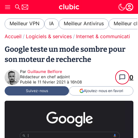
Meilleur VPN
IA
Meilleur Antivirus
Meilleur c
Accueil
Logiciels & services
Internet & communication
Google teste un mode sombre pour
son moteur de recherche
Par
Guillaume Belfiore
0
Rédacteur en chef adjoint
Publié le
11 février 2021 à 16h08
Suivez-nous
Ajoutez-nous en favori