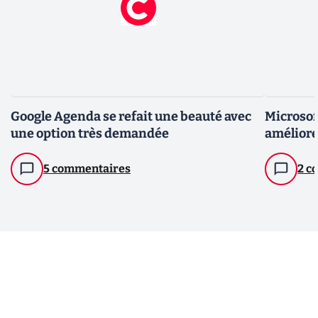
Google Agenda se refait une beauté avec
Microsof
une option très demandée
améliore
5 commentaires
2 c