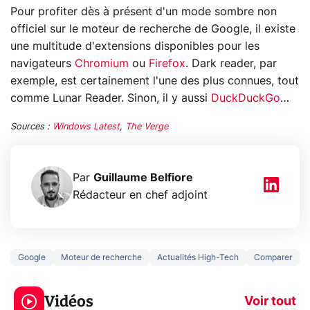
Pour profiter dès à présent d'un mode sombre non
officiel sur le moteur de recherche de Google, il existe
une multitude d'extensions disponibles pour les
navigateurs
Chromium
ou
Firefox
. Dark reader, par
exemple, est certainement l'une des plus connues, tout
comme Lunar Reader. Sinon, il y aussi
DuckDuckGo
…
Sources :
Windows Latest
,
The Verge
Par
Guillaume Belfiore
Rédacteur en chef adjoint
Google
Moteur de recherche
Actualités High-Tech
Comparer
5 générations de
Ce que vous n
jeux dans la
savez sur la
Vidéos
prochaine Xbox !
navigation pri
Voir tout