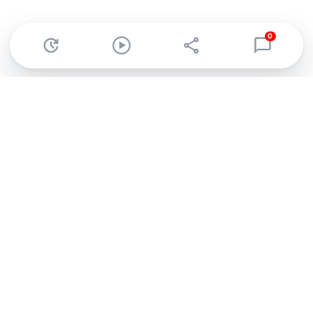
0
Abonnez-vous à notre newsletter !
Recevez un résumé quotidien de l'actu technologique.
S'inscrire
En cliquant sur s'inscrire, j’accepte de recevoir par email des
informations, actualités et offres commerciales de Clubic.
Conformément au RGPD, vous pouvez retirer votre consentement
à tout moment en cliquant sur le lien de désinscription présent
dans chaque email. Pour en savoir plus sur la gestion de vos
données, consultez notre
Politique de confidentialité