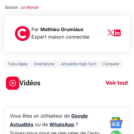
Source :
Le Monde
Par
Mathieu Grumiaux
Expert maison connectée
Tutos Apple
Smartphone
Actualités High-Tech
Comparer
3 écrans en 1 pour
5 générations
319€ ? Voici L'AOC
jeux dans la
Vidéos
CQ32G4ZA !
prochaine Xbo
Voir tout
Vous êtes un utilisateur de
Google
Actualités
ou de
WhatsApp
?
Suivez-nous pour ne rien rater de l'actu