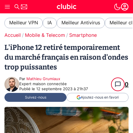
Meilleur VPN
IA
Meilleur Antivirus
Meilleur c
Accueil
Mobile & Telecom
Smartphone
L'iPhone 12 retiré temporairement
du marché français en raison d'ondes
trop puissantes
Par
Mathieu Grumiaux
0
Expert maison connectée
Publié le
12 septembre 2023 à 21h37
Suivez-nous
Ajoutez-nous en favori