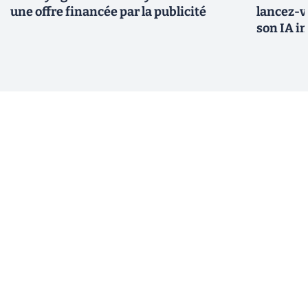
une offre financée par la publicité
lancez-vo
son IA i