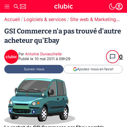
Accueil
Logiciels & services
Site web & Marketing Digital
GSI Commerce n'a pas trouvé d'autre
acheteur qu'Ebay
Par
Antoine Duvauchelle
0
Publié le
10 mai 2011 à 09h29
Suivez-nous
Ajoutez-nous en favori