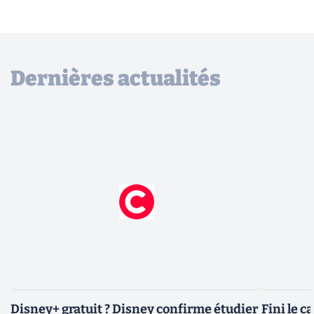
Dernières actualités
Disney+ gratuit ? Disney confirme étudier
Fini le c