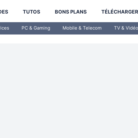
DES
TUTOS
BONS PLANS
TÉLÉCHARGE
vices
PC & Gaming
Mobile & Telecom
TV & Vidé