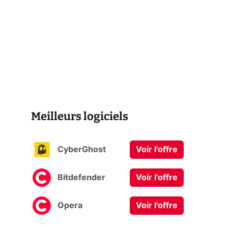
Meilleurs logiciels
CyberGhost
Voir l'offre
Bitdefender
Voir l'offre
Opera
Voir l'offre