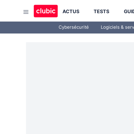
ACTUS
TESTS
GUI
Cybersécurité
Logiciels & ser