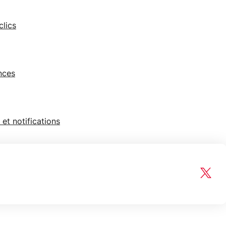
clics
nces
 et notifications