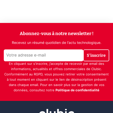
Abonnez-vous à notre newsletter !
Recevez un résumé quotidien de l'actu technologique.
S'inscrire
En cliquant sur s'inscrire, j’accepte de recevoir par email des
informations, actualités et offres commerciales de Clubic.
Conformément au RGPD, vous pouvez retirer votre consentement
à tout moment en cliquant sur le lien de désinscription présent
dans chaque email. Pour en savoir plus sur la gestion de vos
données, consultez notre
Politique de confidentialité