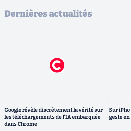
Dernières actualités
Google révèle discrètement la vérité sur
Sur iPho
les téléchargements de l’IA embarquée
geste en 
dans Chrome