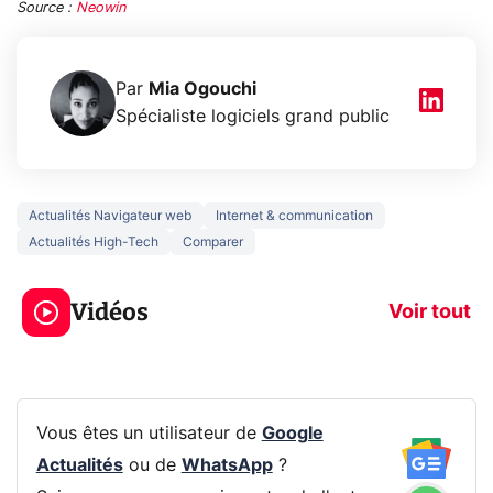
Source :
Neowin
Par
Mia Ogouchi
Spécialiste logiciels grand public
Actualités Navigateur web
Internet & communication
Actualités High-Tech
Comparer
5 générations de
Ce que vous n
jeux dans la
savez sur la
Vidéos
prochaine Xbox !
navigation pri
Voir tout
Vous êtes un utilisateur de
Google
Actualités
ou de
WhatsApp
?