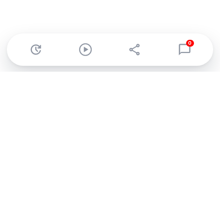
0
Abonnez-vous à notre newsletter !
Recevez un résumé quotidien de l'actu technologique.
S'inscrire
En cliquant sur s'inscrire, j’accepte de recevoir par email des
informations, actualités et offres commerciales de Clubic.
Conformément au RGPD, vous pouvez retirer votre consentement
à tout moment en cliquant sur le lien de désinscription présent
dans chaque email. Pour en savoir plus sur la gestion de vos