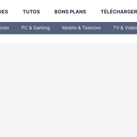
DES
TUTOS
BONS PLANS
TÉLÉCHARGE
vices
PC & Gaming
Mobile & Telecom
TV & Vidé