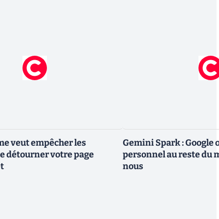
me veut empêcher les
Gemini Spark : Google 
e détourner votre page
personnel au reste du m
t
nous