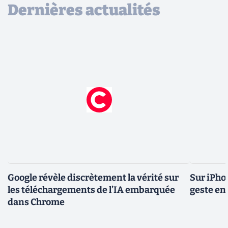
Dernières actualités
Google révèle discrètement la vérité sur
Sur iPho
les téléchargements de l’IA embarquée
geste en 
dans Chrome