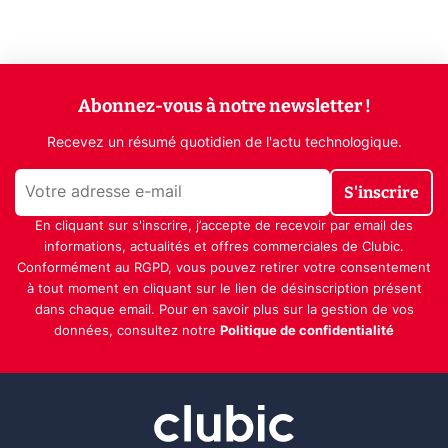
Abonnez-vous à notre newsletter !
Recevez un résumé quotidien de l'actu technologique.
S'inscrire
En cliquant sur s'inscrire, j’accepte de recevoir par email des
informations, actualités et offres commerciales de Clubic.
Conformément au RGPD, vous pouvez retirer votre consentement
à tout moment en cliquant sur le lien de désinscription présent
dans chaque email. Pour en savoir plus sur la gestion de vos
données, consultez notre
Politique de confidentialité