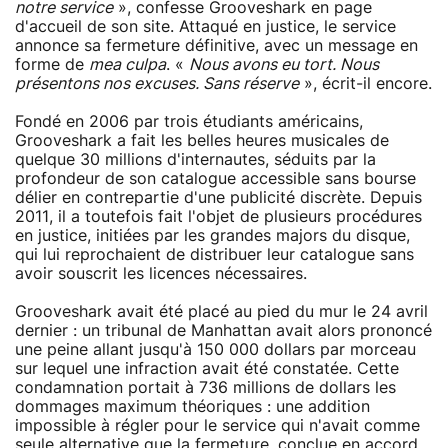
notre service
», confesse Grooveshark en page
d'accueil de son site. Attaqué en justice, le service
annonce sa fermeture définitive, avec un message en
forme de
mea culpa
. «
Nous avons eu tort. Nous
présentons nos excuses. Sans réserve
», écrit-il encore.
Fondé en 2006 par trois étudiants américains,
Grooveshark a fait les belles heures musicales de
quelque 30 millions d'internautes, séduits par la
profondeur de son catalogue accessible sans bourse
délier en contrepartie d'une publicité discrète. Depuis
2011, il a toutefois fait l'objet de plusieurs procédures
en justice, initiées par les grandes majors du disque,
qui lui reprochaient de distribuer leur catalogue sans
avoir souscrit les licences nécessaires.
Grooveshark avait été placé au pied du mur le 24 avril
dernier : un tribunal de Manhattan avait alors prononcé
une peine allant jusqu'à 150 000 dollars par morceau
sur lequel une infraction avait été constatée. Cette
condamnation portait à 736 millions de dollars les
dommages maximum théoriques : une addition
impossible à régler pour le service qui n'avait comme
seule alternative que la fermeture, conclue en accord